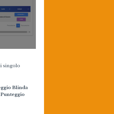
i singolo
eggio Blinda
l Punteggio