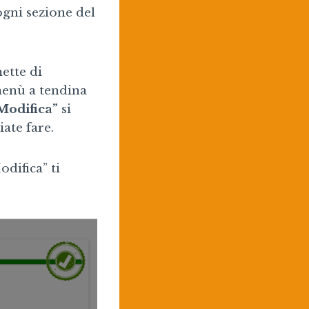
ogni sezione del
ette di
menù a tendina
Modifica”
si
iate fare.
difica” ti