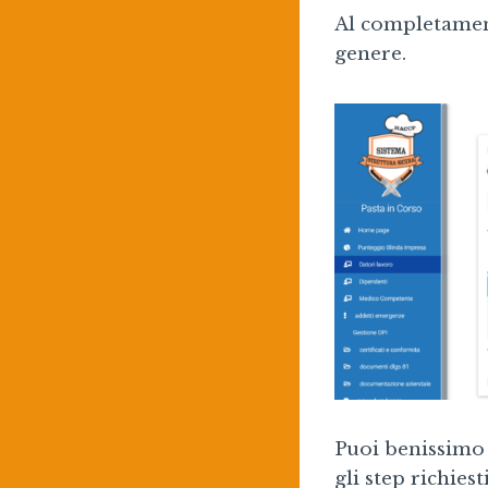
Al completament
genere.
Puoi benissimo 
gli step richies