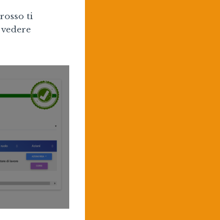
rosso ti
 vedere