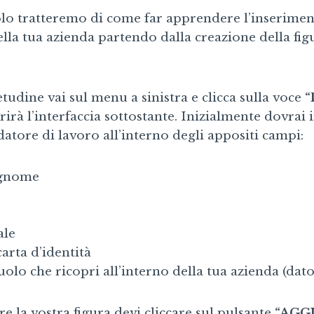
olo tratteremo di come far apprendere l’inserimen
lla tua azienda partendo dalla creazione della fig
udine vai sul menu a sinistra e clicca sulla voce
“
arirà l’interfaccia sottostante. Inizialmente dovrai i
datore di lavoro all’interno degli appositi campi:
gnome
ale
carta d’identità
ruolo che ricopri all’interno della tua azienda (dat
re la vostra figura devi cliccare sul pulsante
“AGG