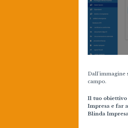
Dall’immagine s
campo.
Il tuo obiettiv
Impresa e far a
Blinda Impresa 