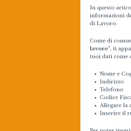
In questo artic
informazioni de
di Lavoro.
Come di consuet
lavoro”
, ti app
tuoi dati come 
Nome e Co
Indirizzo
Telefono
Codice Fisc
Allegare la 
Inserire il 
Per poter inseri