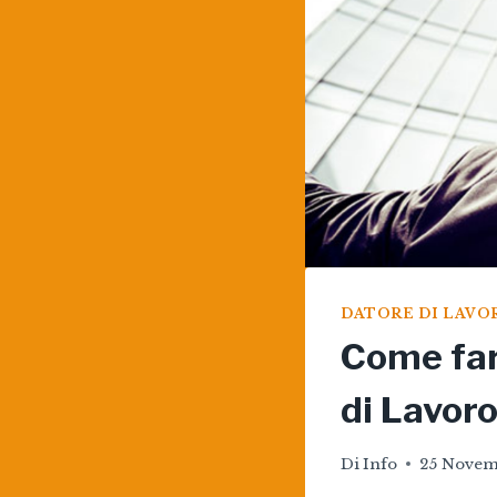
DATORE DI LAVO
Come far
di Lavoro
Di
Info
25 Novem