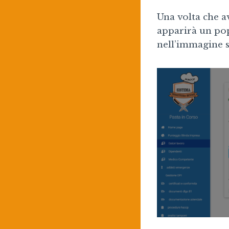
Una volta che av
apparirà un pop
nell’immagine 