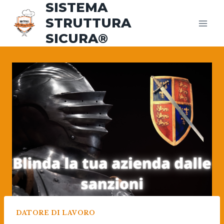
SISTEMA
Salta
al
STRUTTURA
contenuto
SICURA®
DATORE DI LAVORO